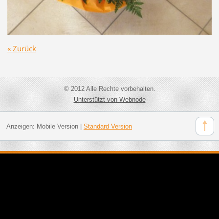
« Zurück
© 2012 Alle Rechte vorbehalten.
Unterstützt von Webnode
Anzeigen:
Mobile Version
|
Standard Version